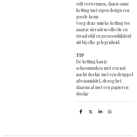
wilt verwennen, dan is onze
ketting met eigen design een
goede keuz.
Voeg deze unieke ketting toe
aaan je sieradencollectie en
straal stijl en persoonlijkheid
uit bij elke gelegenheid.
TIP
De ketting kan je
schoonmaken met een nat
zacht doekje met een druppel
afwasmiddel, droog het
daarna af met een papieren
doekje
D
D
S
D
e
e
h
e
l
e
a
l
e
l
r
e
n
e
n