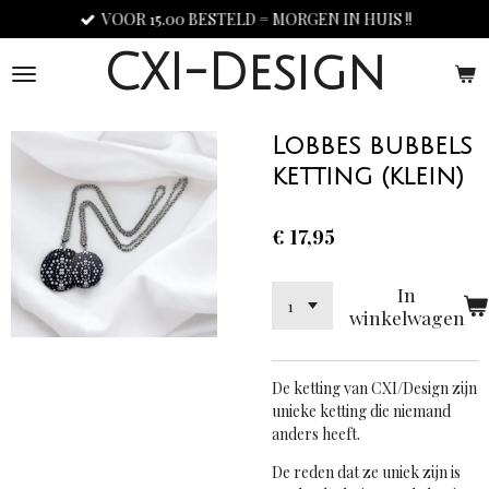
VOOR 15.00 BESTELD = MORGEN IN HUIS !!
Ga
direct
CXI-Design
naar
de
hoofdinhoud
Lobbes bubbels
ketting (klein)
€ 17,95
In
winkelwagen
De ketting van CXI/Design
zijn
unieke ketting die niemand
anders heeft.
De reden dat ze uniek zijn is