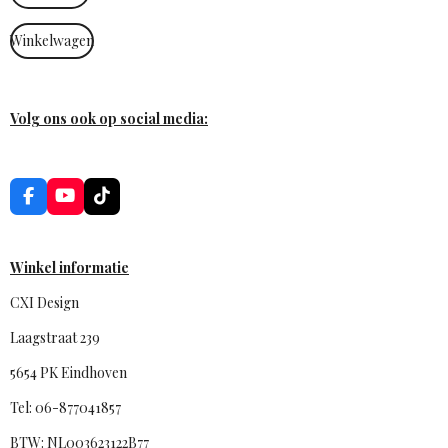
Winkelwagen
Volg ons ook op social media:
F
Y
T
a
o
i
c
u
k
e
T
T
b
u
o
Winkel informatie
o
b
k
o
e
CXI Design
k
Laagstraat 239
5654 PK Eindhoven
Tel: 06-877041857
BTW: NL003623122B77