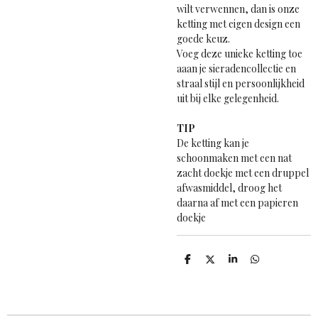
wilt verwennen, dan is onze
ketting met eigen design een
goede keuz.
Voeg deze unieke ketting toe
aaan je sieradencollectie en
straal stijl en persoonlijkheid
uit bij elke gelegenheid.
TIP
De ketting kan je
schoonmaken met een nat
zacht doekje met een druppel
afwasmiddel, droog het
daarna af met een papieren
doekje
D
D
S
D
e
e
h
e
l
e
a
l
e
l
r
e
n
e
n