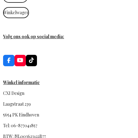
Winkelwagen
Volg ons ook op social media:
F
Y
T
a
o
i
c
u
k
e
T
T
b
u
o
Winkel informatie
o
b
k
o
e
CXI Design
k
Laagstraat 239
5654 PK Eindhoven
Tel: 06-877041857
BTW: NL003623122B77