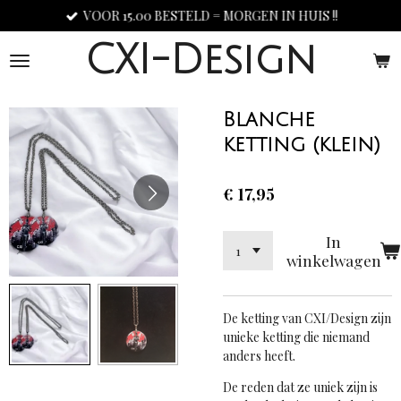
VOOR 15.00 BESTELD = MORGEN IN HUIS !!
Ga
direct
CXI-Design
naar
de
hoofdinhoud
Blanche
ketting (klein)
€ 17,95
In
winkelwagen
De ketting van CXI/Design
zijn
unieke ketting die niemand
anders heeft.
De reden dat ze uniek zijn is