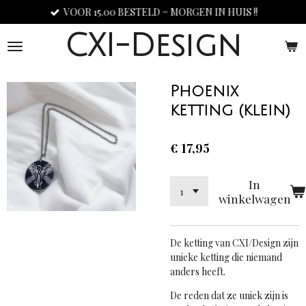
VOOR 15.00 BESTELD = MORGEN IN HUIS !!
Ga
direct
CXI-Design
naar
de
hoofdinhoud
Phoenix
ketting (klein)
€ 17,95
In
winkelwagen
De ketting van CXI/Design
zijn
unieke ketting die niemand
anders heeft.
De reden dat ze uniek zijn is