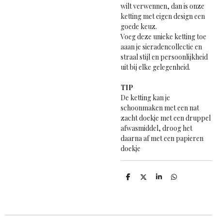
wilt verwennen, dan is onze
ketting met eigen design een
goede keuz.
Voeg deze unieke ketting toe
aaan je sieradencollectie en
straal stijl en persoonlijkheid
uit bij elke gelegenheid.
TIP
De ketting kan je
schoonmaken met een nat
zacht doekje met een druppel
afwasmiddel, droog het
daarna af met een papieren
doekje
D
D
S
D
e
e
h
e
l
e
a
l
e
l
r
e
n
e
n