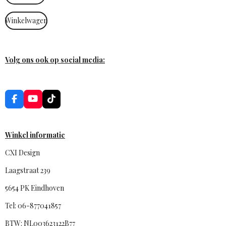
Winkelwagen
Volg ons ook op social media:
F
Y
T
a
o
i
c
u
k
e
T
T
b
u
o
Winkel informatie
o
b
k
o
e
CXI Design
k
Laagstraat 239
5654 PK Eindhoven
Tel: 06-877041857
BTW: NL003623122B77