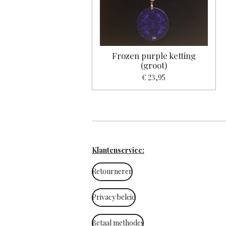
Frozen purple ketting
(groot)
€ 23,95
Klantenservice:
Retourneren
Privacy beleid
Betaal methodes