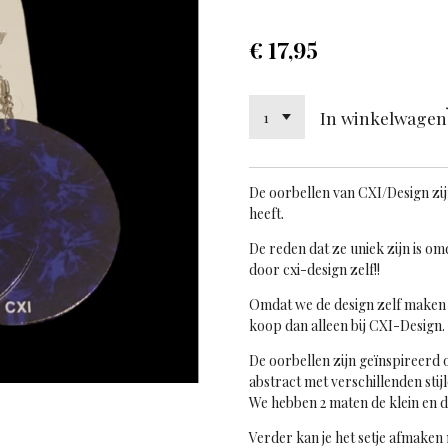
€ 17,95
In winkelwagen
De oorbellen van CXI/Design
zi
heeft.
De reden dat ze uniek zijn is o
door cxi-design zelf!!
Omdat we de design zelf maken 
koop dan alleen bij CXI-Design.
De oorbellen zijn geïnspireerd o
abstract met verschillenden stijl
We hebben 2 maten de klein en d
Verder kan je het setje afmaken 