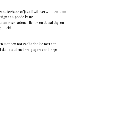
een dierbare of jezelf wilt verwennen, dan
esign een goede keuz.
an je sieradencollectie en straal stijl en
genheid.
n met een nat zacht doekje met een
 daarna af met een papieren doekje