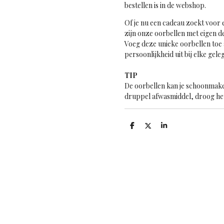
bestellen is in de webshop.
Of je nu een cadeau zoekt voor 
zijn onze oorbellen met eigen d
Voeg deze unieke oorbellen toe aa
persoonlijkheid uit bij elke gele
TIP
De oorbellen kan je schoonmake
druppel afwasmiddel, droog het
D
D
S
e
e
h
l
e
a
e
l
r
n
e