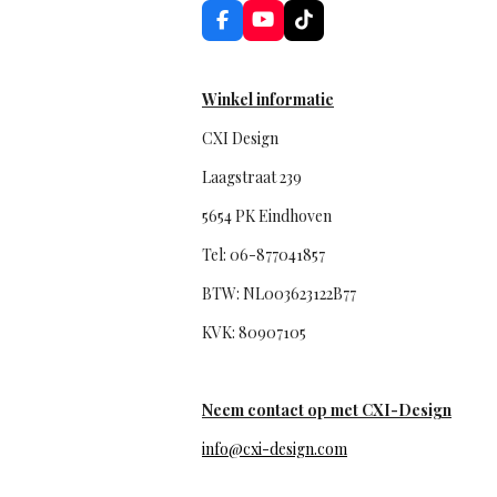
F
Y
T
a
o
i
c
u
k
e
T
T
b
u
o
Winkel informatie
o
b
k
o
e
CXI Design
k
Laagstraat 239
5654 PK Eindhoven
Tel: 06-877041857
BTW: NL003623122B77
KVK: 80907105
Neem contact op met CXI-Design
info@cxi-design.com