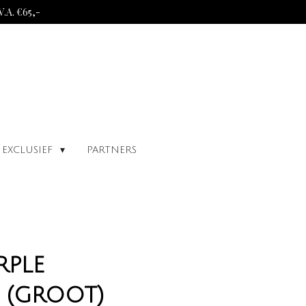
A. €65,-
EXCLUSIEF
PARTNERS
rple
 (groot)