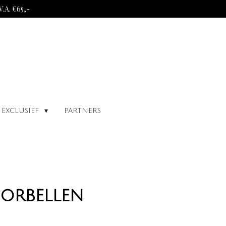
A. €65,-
EXCLUSIEF
PARTNERS
oorbellen