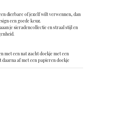
een dierbare of jezelf wilt verwennen, dan
esign een goede keuz.
an je sieradencollectie en straal stijl en
genheid.
n met een nat zacht doekje met een
 daarna af met een papieren doekje