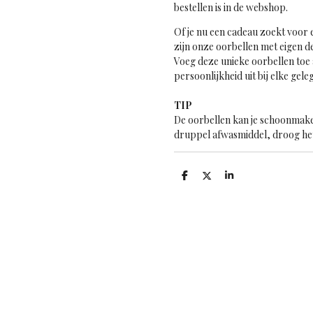
bestellen is in de webshop.
Of je nu een cadeau zoekt voor 
zijn onze oorbellen met eigen d
Voeg deze unieke oorbellen toe aa
persoonlijkheid uit bij elke gele
TIP
De oorbellen kan je schoonmake
druppel afwasmiddel, droog het
D
D
S
e
e
h
l
e
a
e
l
r
n
e