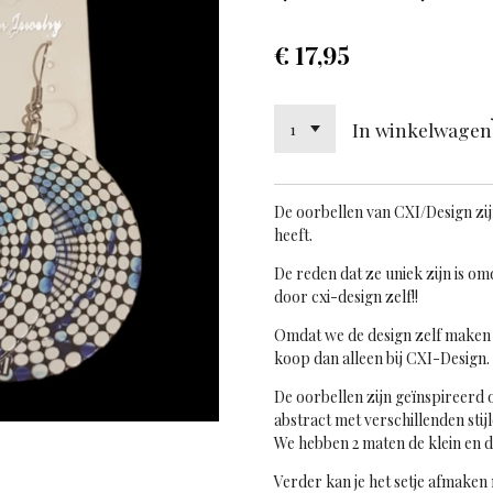
€ 17,95
In winkelwagen
De oorbellen van CXI/Design
zi
heeft.
De reden dat ze uniek zijn is o
door cxi-design zelf!!
Omdat we de design zelf maken 
koop dan alleen bij CXI-Design.
De oorbellen zijn geïnspireerd o
abstract met verschillenden stijl
We hebben 2 maten de klein en d
Verder kan je het setje afmaken 