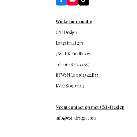
F
Y
T
a
o
i
c
u
k
e
T
T
b
u
o
Winkel informatie
o
b
k
o
e
CXI Design
k
Laagstraat 239
5654 PK Eindhoven
Tel: 06-877041857
BTW: NL003623122B77
KVK: 80907105
Neem contact op met CXI-Design
info@cxi-design.com