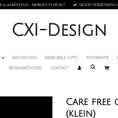
 15.00 BESTELD = MORGEN IN HUIS !!
GRATIS VERZENDING V.
CXI-Design
N
BAGSOFLOVE
REDBUBBLE GIFTS
INFORMATIE
BETAALMETHODES
CONTACT
Care free 
(klein)