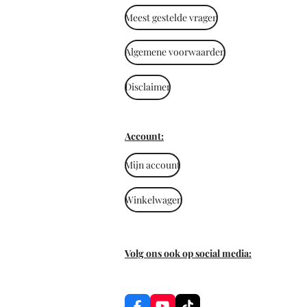
Meest gestelde vragen
Algemene voorwaarden
Disclaimer
Account:
Mijn account
Winkelwagen
Volg ons ook op social media: