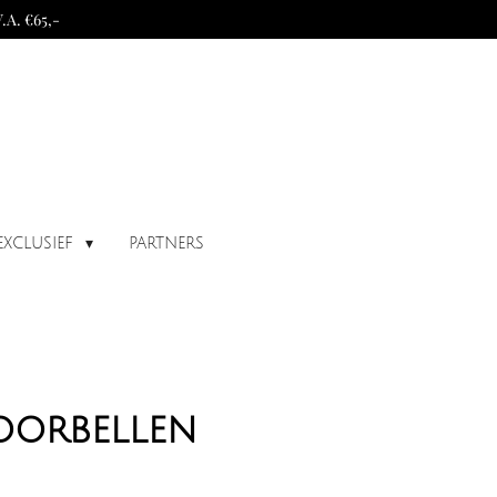
A. €65,-
EXCLUSIEF
PARTNERS
oorbellen