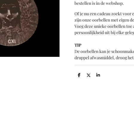
bestellen is in de webshop.
Of je nu een cadeau zoekt voor e
zijn onze oorbellen met eigen d
Voeg deze unieke oorbellen toe aa
persoonlijkheid uit bij elke gele
TIP
De oorbellen kan je schoonmake
druppel afwasmiddel, droog het
D
D
S
e
e
h
l
e
a
e
l
r
n
e