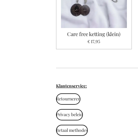
Care free ketting (klein)
€ 17,95
Klantenservice:
Retourneren
Privacy beleid
Betaal methodes