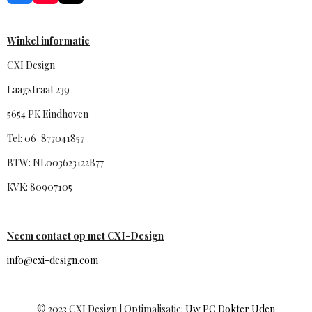
a
o
i
c
u
k
e
T
T
b
u
o
Winkel informatie
o
b
k
o
e
CXI Design
k
Laagstraat 239
5654 PK Eindhoven
Tel: 06-877041857
BTW: NL003623122B77
KVK: 80907105
Neem contact op met CXI-Design
info@cxi-design.com
© 2023 CXI Design | Optimalisatie:
Uw PC Dokter Uden