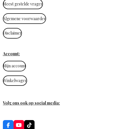
Meest gestelde vragen
Algemene voorwaarden
Disclaimer
Account:
Mijn account
Winkelwagen
Volg ons ook op social media:
F
Y
T