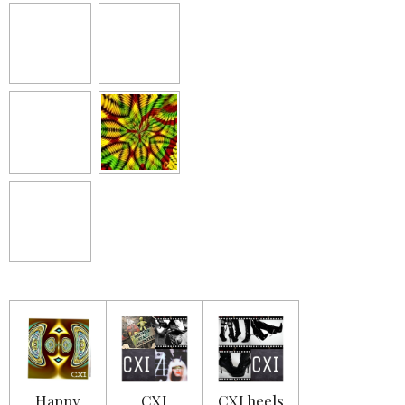
Happy
CXI
CXI heels