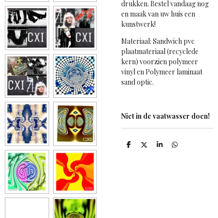
drukken. Bestel vandaag nog
en maak van uw huis een
kunstwerk!
Materiaal: Sandwich pvc
plaatmateriaal (recyclede
kern) voorzien polymeer
vinyl en Polymeer laminaat
sand optic.
Niet in de vaatwasser doen!
D
D
S
D
e
e
h
e
l
e
a
l
e
l
r
e
n
e
n