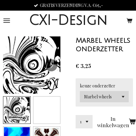
GRATIS VERZENDING V.A. €65,-
Ga
direct
CXI-Design
naar
de
hoofdinhoud
Marbel wheels
onderzetter
€ 3,25
keuze onderzetter
In
winkelwagen