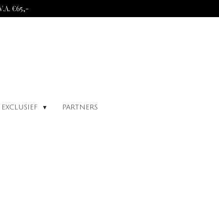
A. €65,-
EXCLUSIEF
PARTNERS