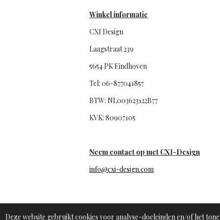
e
T
T
b
u
o
Winkel informatie
o
b
k
o
e
CXI Design
k
Laagstraat 239
5654 PK Eindhoven
Tel: 06-877041857
BTW: NL003623122B77
KVK: 80907105
Neem contact op met CXI-Design
info@cxi-design.com
Deze website gebruikt cookies voor analyse-doeleinden en/of het tonen