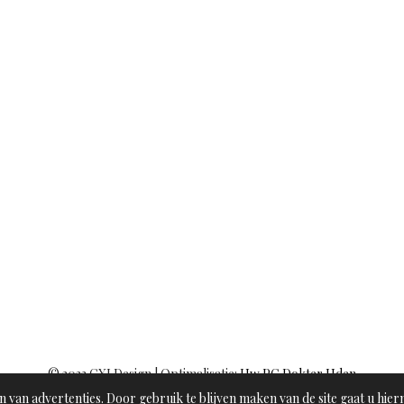
© 2023 CXI Design | Optimalisatie:
Uw PC Dokter Uden
 van advertenties. Door gebruik te blijven maken van de site gaat u hie