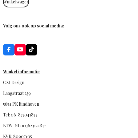
Winkelwagen
Volg ons ook op social media:
F
Y
T
a
o
i
c
u
k
e
T
T
b
u
o
Winkel informatie
o
b
k
o
e
CXI Design
k
Laagstraat 239
5654 PK Eindhoven
Tel: 06-877041857
BTW: NL003623122B77
KVK: 80907105