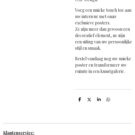
Voeg een unieke touch toe aan
uw interieur met onze
exclusieve posters.
Ze zijn meer dan gewoon een
decoratief element, ze zijn
een uiting van uw persoonlijke
stijl en smaak.
Bestel vandaag nog uw unieke
poster en transformeer uw
ruimte in een kunstgalerie.
D
D
S
D
e
e
h
e
l
e
a
l
e
l
r
e
n
e
n
Klantenservice: