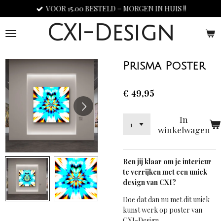
VOOR 15.00 BESTELD = MORGEN IN HUIS !!
Ga
direct
CXI-Design
naar
de
hoofdinhoud
Prisma Poster
€ 49,95
In
winkelwagen
Ben jij klaar om je interieur
te verrijken met een uniek
design
van CXI?
Doe dat dan nu met dit uniek
kunst werk op poster van
CXI-Design.