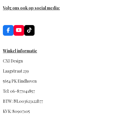
Volg ons ook op social media:
F
Y
T
a
o
i
c
u
k
e
T
T
b
u
o
Winkel informatie
o
b
k
o
e
CXI Design
k
Laagstraat 239
5654 PK Eindhoven
Tel: 06-877041857
BTW: NL003623122B77
KVK: 80907105