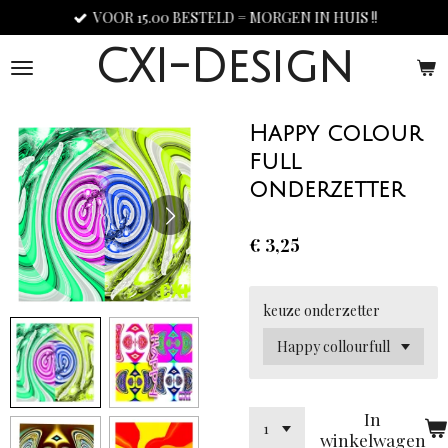
VOOR 15.00 BESTELD = MORGEN IN HUIS !!
Ga
direct
CXI-Design
naar
de
hoofdinhoud
Happy colour
full
onderzetter
€ 3,25
keuze onderzetter
In
winkelwagen