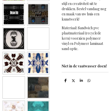
stijl en creativiteit uit te
drukken. Bestel vandaag nog
en maak van uw huis een
kunstwerk!
Materiaal: Sandwich pvc
plaatmateriaal (recyclede
kern) voorzien polymeer
vinyl en Polymeer laminaat
sand optic.
Niet in de vaatwasser doen!
D
D
S
D
e
e
h
e
l
e
a
l
e
l
r
e
n
e
n